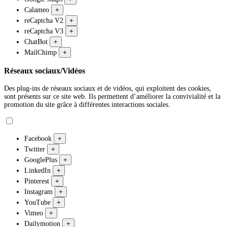
Calameo
+
reCaptcha V2
+
reCaptcha V3
+
ChatBot
+
MailChimp
+
Réseaux sociaux/Vidéos
Des plug-ins de réseaux sociaux et de vidéos, qui exploitent des cookies,
sont présents sur ce site web. Ils permettent d’améliorer la convivialité et la
promotion du site grâce à différentes interactions sociales.
Facebook
+
Twitter
+
GooglePlus
+
LinkedIn
+
Pinterest
+
Instagram
+
YouTube
+
Vimeo
+
Dailymotion
+