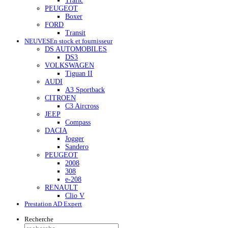
Trafic
PEUGEOT
Boxer
FORD
Transit
NEUVES
En stock et fournisseur
DS AUTOMOBILES
DS3
VOLKSWAGEN
Tiguan II
AUDI
A3 Sportback
CITROEN
C3 Aircross
JEEP
Compass
DACIA
Jogger
Sandero
PEUGEOT
2008
308
e-208
RENAULT
Clio V
Prestation AD Expert
Recherche