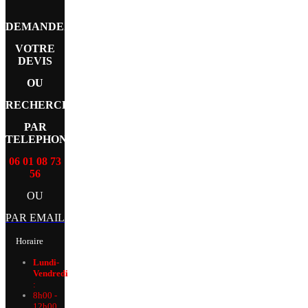
DEMANDEZ
VOTRE
DEVIS
OU
RECHERCHE
PAR
TELEPHONE
06 01 08 73
56
OU
PAR EMAIL
Horaire
Lundi-
Vendredi
:
8h00 -
12h00