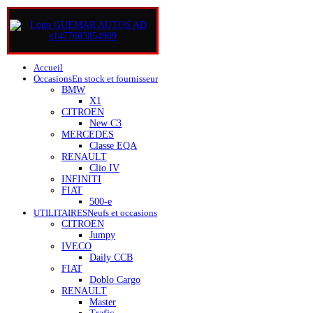
Accueil
Occasions
En stock et fournisseur
BMW
X1
CITROEN
New C3
MERCEDES
Classe EQA
RENAULT
Clio IV
INFINITI
FIAT
500-e
UTILITAIRES
Neufs et occasions
CITROEN
Jumpy
IVECO
Daily CCB
FIAT
Doblo Cargo
RENAULT
Master