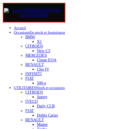
Accueil
Occasions
En stock et fournisseur
BMW
X1
CITROEN
New C3
MERCEDES
Classe EQA
RENAULT
Clio IV
INFINITI
FIAT
500-e
UTILITAIRES
Neufs et occasions
CITROEN
Jumpy
IVECO
Daily CCB
FIAT
Doblo Cargo
RENAULT
Master