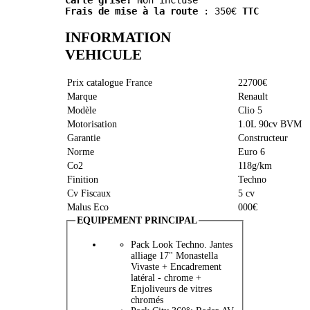
Carte grise:
 Non incluse
Frais de mise à la route
 : 350€ 
TTC
INFORMATION
VEHICULE
Prix catalogue France
22700€
Marque
Renault
Modèle
Clio 5
Motorisation
1.0L 90cv BVM
Garantie
Constructeur
Norme
Euro 6
Co2
118g/km
Finition
Techno
Cv Fiscaux
5 cv
Malus Eco
000€
EQUIPEMENT PRINCIPAL
Pack Look Techno. Jantes
alliage 17" Monastella
Vivaste + Encadrement
latéral - chrome +
Enjoliveurs de vitres
chromés