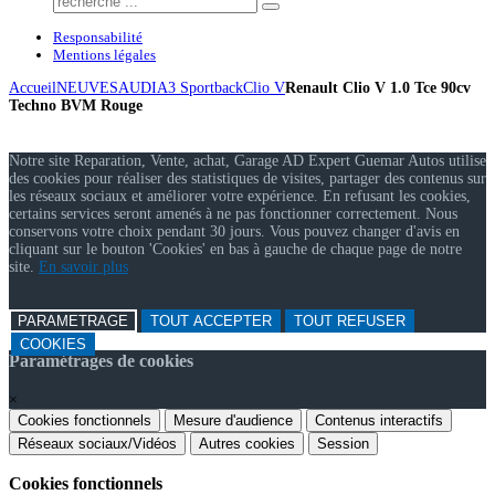
Responsabilité
Mentions légales
Accueil
NEUVES
AUDI
A3 Sportback
Clio V
Renault Clio V 1.0 Tce 90cv
Techno BVM Rouge
Notre site Reparation, Vente, achat, Garage AD Expert Guemar Autos utilise
des cookies pour réaliser des statistiques de visites, partager des contenus sur
les réseaux sociaux et améliorer votre expérience. En refusant les cookies,
certains services seront amenés à ne pas fonctionner correctement. Nous
conservons votre choix pendant 30 jours. Vous pouvez changer d'avis en
cliquant sur le bouton 'Cookies' en bas à gauche de chaque page de notre
site.
En savoir plus
PARAMETRAGE
TOUT ACCEPTER
TOUT REFUSER
COOKIES
Paramétrages de cookies
×
Cookies fonctionnels
Mesure d'audience
Contenus interactifs
Réseaux sociaux/Vidéos
Autres cookies
Session
Cookies fonctionnels