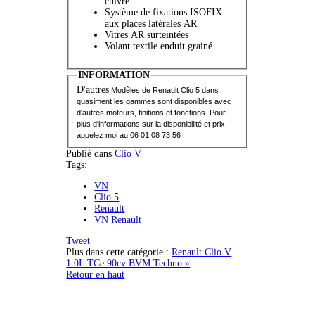
cuivre
Système de fixations ISOFIX
aux places latérales AR
Vitres AR surteintées
Volant textile enduit grainé
INFORMATION
D'autres
Modèles de Renault Clio 5 dans
quasiment les gammes sont d
isponibles avec
d'autres moteurs, finitions et fonctions. Pour
plus d'informations sur la disponibilité et prix
appelez moi au 06 01 08 73 56
Publié dans
Clio V
Tags:
VN
Clio 5
Renault
VN Renault
Tweet
Plus dans cette catégorie :
Renault Clio V
1.0L TCe 90cv BVM Techno »
Retour en haut