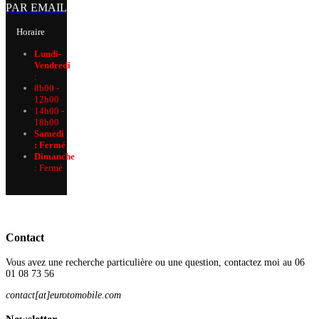
PAR EMAIL
Horaire
Lundi-
Vendredi
:
8h00 -
12h00
14h00 -
18h00
Samedi
: Fermé
Dimanche
:
Fermé
Contact
Vous avez une recherche particulière ou une question, contactez moi au 06
01 08 73 56
contact[at]eurotomobile.com