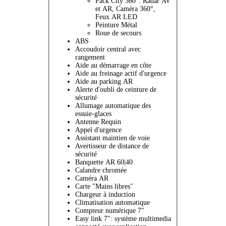
Pack City 360°: Radar AV
et AR, Caméra 360°,
Feux AR LED
Peinture Métal
Roue de secours
ABS
Accoudoir central avec
rangement
Aide au démarrage en côte
Aide au freinage actif d'urgence
Aide au parking AR
Alerte d'oubli de ceinture de
sécurité
Allumage automatique des
essuie-glaces
Antenne Requin
Appel d'urgence
Assistant maintien de voie
Avertisseur de distance de
sécurité
Banquette AR 60|40
Calandre chromée
Caméra AR
Carte "Mains libres"
Chargeur à induction
Climatisation automatique
Compteur numérique 7"
Easy link 7": système multimedia