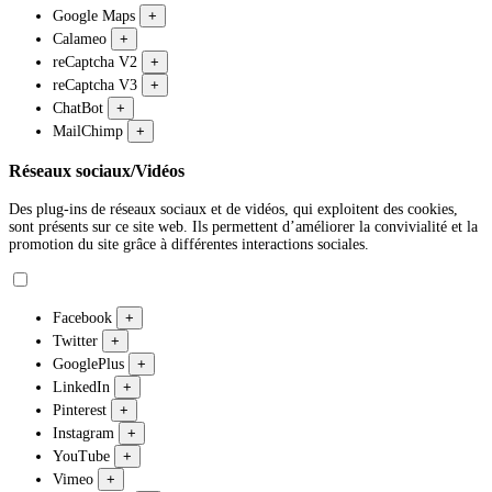
Google Maps
+
Calameo
+
reCaptcha V2
+
reCaptcha V3
+
ChatBot
+
MailChimp
+
Réseaux sociaux/Vidéos
Des plug-ins de réseaux sociaux et de vidéos, qui exploitent des cookies,
sont présents sur ce site web. Ils permettent d’améliorer la convivialité et la
promotion du site grâce à différentes interactions sociales.
Facebook
+
Twitter
+
GooglePlus
+
LinkedIn
+
Pinterest
+
Instagram
+
YouTube
+
Vimeo
+