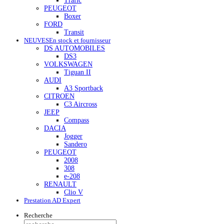
Trafic
PEUGEOT
Boxer
FORD
Transit
NEUVES
En stock et fournisseur
DS AUTOMOBILES
DS3
VOLKSWAGEN
Tiguan II
AUDI
A3 Sportback
CITROEN
C3 Aircross
JEEP
Compass
DACIA
Jogger
Sandero
PEUGEOT
2008
308
e-208
RENAULT
Clio V
Prestation AD Expert
Recherche