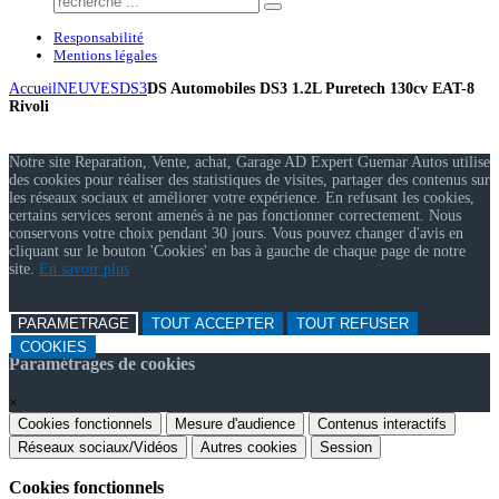
Responsabilité
Mentions légales
Accueil
NEUVES
DS3
DS Automobiles DS3 1.2L Puretech 130cv EAT-8
Rivoli
Notre site Reparation, Vente, achat, Garage AD Expert Guemar Autos utilise
des cookies pour réaliser des statistiques de visites, partager des contenus sur
les réseaux sociaux et améliorer votre expérience. En refusant les cookies,
certains services seront amenés à ne pas fonctionner correctement. Nous
conservons votre choix pendant 30 jours. Vous pouvez changer d'avis en
cliquant sur le bouton 'Cookies' en bas à gauche de chaque page de notre
site.
En savoir plus
PARAMETRAGE
TOUT ACCEPTER
TOUT REFUSER
COOKIES
Paramétrages de cookies
×
Cookies fonctionnels
Mesure d'audience
Contenus interactifs
Réseaux sociaux/Vidéos
Autres cookies
Session
Cookies fonctionnels