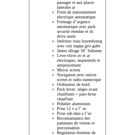
passager et aux places
laterales ar
Frein de stationnement
electrique automatique
Freinage d''urgence
automatique avec pack
securite etendue et ds
drive assist
Intérieur tissu luxembourg
avec cuir nappa gris galet
Jantes alliage 18" lisbonne
Leve-vitres av et ar
electriques, sequentiels et
antipincement
Mirror screen
Navigation avec mirror
screen et radio numerique
Ordinateur de bord
Pack hiver: sièges avant
chauffants + pare-brise
chauffant
Pedalier aluminium
Prise 12 v a l'' av
Prise usb data a l''av
Reconnaissance des
panneaux de vitesse et
preconisation
Regulateur-limiteur de