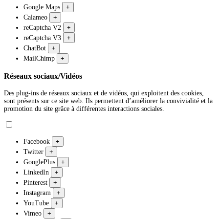
Google Maps
+
Calameo
+
reCaptcha V2
+
reCaptcha V3
+
ChatBot
+
MailChimp
+
Réseaux sociaux/Vidéos
Des plug-ins de réseaux sociaux et de vidéos, qui exploitent des cookies,
sont présents sur ce site web. Ils permettent d’améliorer la convivialité et la
promotion du site grâce à différentes interactions sociales.
Facebook
+
Twitter
+
GooglePlus
+
LinkedIn
+
Pinterest
+
Instagram
+
YouTube
+
Vimeo
+