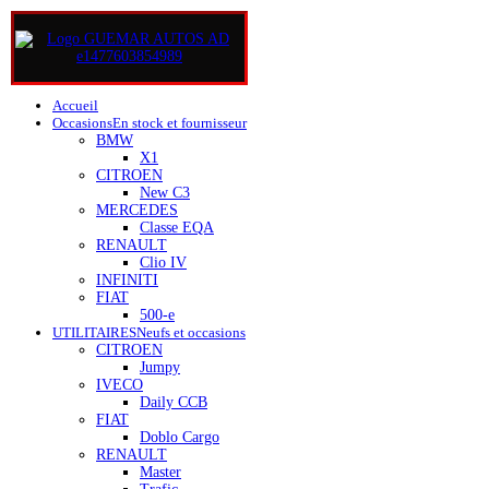
Accueil
Occasions
En stock et fournisseur
BMW
X1
CITROEN
New C3
MERCEDES
Classe EQA
RENAULT
Clio IV
INFINITI
FIAT
500-e
UTILITAIRES
Neufs et occasions
CITROEN
Jumpy
IVECO
Daily CCB
FIAT
Doblo Cargo
RENAULT
Master