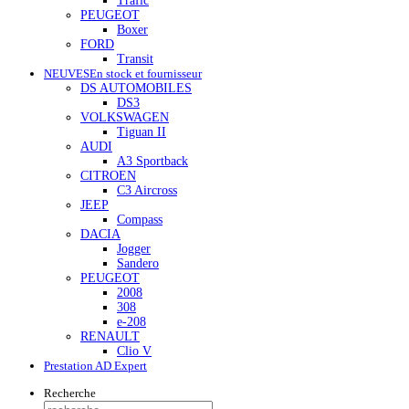
Trafic
PEUGEOT
Boxer
FORD
Transit
NEUVES
En stock et fournisseur
DS AUTOMOBILES
DS3
VOLKSWAGEN
Tiguan II
AUDI
A3 Sportback
CITROEN
C3 Aircross
JEEP
Compass
DACIA
Jogger
Sandero
PEUGEOT
2008
308
e-208
RENAULT
Clio V
Prestation AD Expert
Recherche