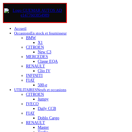
Accueil
Occasions
En stock et fournisseur
BMW
X1
CITROEN
New C3
MERCEDES
Classe EQA
RENAULT
Clio IV
INFINITI
FIAT
500-e
UTILITAIRES
Neufs et occasions
CITROEN
Jumpy
IVECO
Daily CCB
FIAT
Doblo Cargo
RENAULT
Master