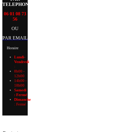
TELEPHONE
06 01 08 73
56
OU
PAR EMAIL
Horaire
Lundi-
Vendredi
:
8h00 -
12h00
14h00 -
18h00
Samedi
: Fermé
Dimanche
:
Fermé