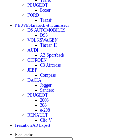
Trafic
PEUGEOT
Boxer
FORD
Transit
NEUVES
En stock et fournisseur
DS AUTOMOBILES
DS3
VOLKSWAGEN
Tiguan II
AUDI
A3 Sportback
CITROEN
C3 Aircross
JEEP
Compass
DACIA
Jogger
Sandero
PEUGEOT
2008
308
e-208
RENAULT
Clio V
Prestation AD Expert
Recherche