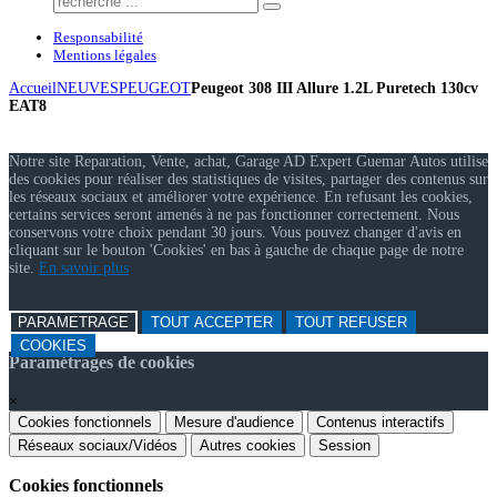
Responsabilité
Mentions légales
Accueil
NEUVES
PEUGEOT
Peugeot 308 III Allure 1.2L Puretech 130cv
EAT8
Notre site Reparation, Vente, achat, Garage AD Expert Guemar Autos utilise
des cookies pour réaliser des statistiques de visites, partager des contenus sur
les réseaux sociaux et améliorer votre expérience. En refusant les cookies,
certains services seront amenés à ne pas fonctionner correctement. Nous
conservons votre choix pendant 30 jours. Vous pouvez changer d'avis en
cliquant sur le bouton 'Cookies' en bas à gauche de chaque page de notre
site.
En savoir plus
PARAMETRAGE
TOUT ACCEPTER
TOUT REFUSER
COOKIES
Paramétrages de cookies
×
Cookies fonctionnels
Mesure d'audience
Contenus interactifs
Réseaux sociaux/Vidéos
Autres cookies
Session
Cookies fonctionnels