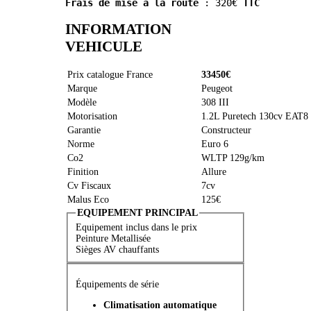
Frais de mise à la route
 : 320€ 
TTC
INFORMATION
VEHICULE
Prix catalogue France
33450€
Marque
Peugeot
Modèle
308 III
Motorisation
1.2L Puretech 130cv EAT8
Garantie
Constructeur
Norme
Euro 6
Co2
WLTP 129g/km
Finition
Allure
Cv Fiscaux
7cv
Malus Eco
125€
EQUIPEMENT PRINCIPAL
Equipement inclus dans le prix
Peinture Metallisée
Sièges AV chauffants
Équipements de série
Climatisation automatique